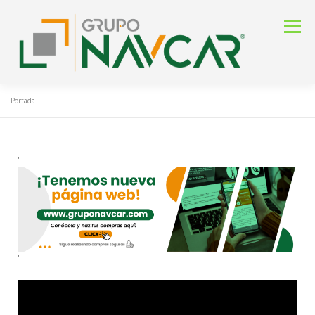
Menú
Portada
INICIO
TIENDA ONLINE Y BUSCADOR
'
NAVCAR S.A.S
PORTAFOLIO
VIDEOS
CATÁLOGOS
GUÍAS RÁPIDAS
CONTACTO
'
BLOG